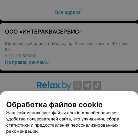
2
Все адреса
ООО «ИНТЕРАКВАСЕРВИС»
Юридический адрес: г. Минск, пр. Рокоссовского, д. 49, пом.
6Н
УНП: 192805018
На правах рекламы
О проекте
Новости проекта
Размещение рекламы
Обработка файлов cookie
Вакансии
Публичный договор
Способы оплаты
Публичный договор по использованию сервиса
Наш сайт использует файлы cookie для обеспечения
«Афиша»
удобства пользователей сайта, его улучшения, сбора
статистики и предоставления персонализированных
Пользовательское соглашение
рекомендаций.
Написать в поддержку